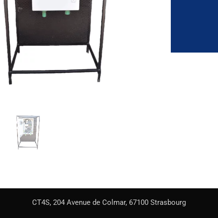
CT4S, 204 Avenue de Colmar, 67100 Strasbourg