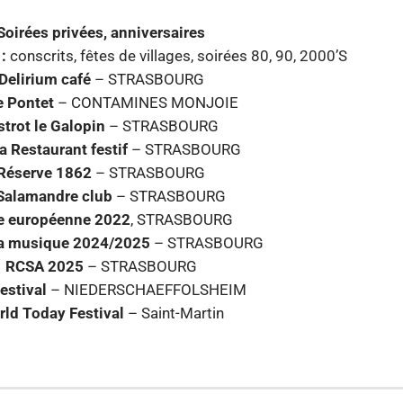
Soirées privées, anniversaires
:
conscrits, fêtes de villages, soirées 80, 90, 2000’S
Delirium café
– STRASBOURG
e Pontet
– CONTAMINES MONJOIE
strot le Galopin
– STRASBOURG
a Restaurant festif
– STRASBOURG
Réserve 1862
– STRASBOURG
Salamandre club
– STRASBOURG
e européenne 2022
, STRASBOURG
la musique 2024/2025
– STRASBOURG
RCSA 2025
– STRASBOURG
festival
– NIEDERSCHAEFFOLSHEIM
ld Today Festival
– Saint-Martin