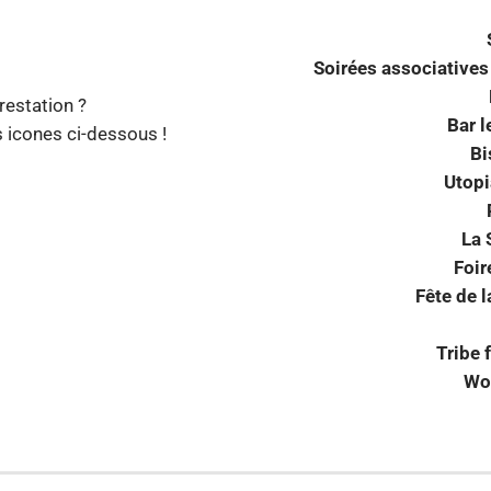
Soirées associatives 
restation ?
Bar l
s icones ci-dessous !
Bi
Utopi
La 
Foir
Fête de 
Tribe 
Wor