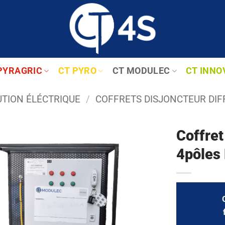
PYRAGRIC
CT PYRO
CT MODULEC
CT INNO
UTION ÉLÉCTRIQUE
/
COFFRETS DISJONCTEUR DIF
Coffre
4pôles