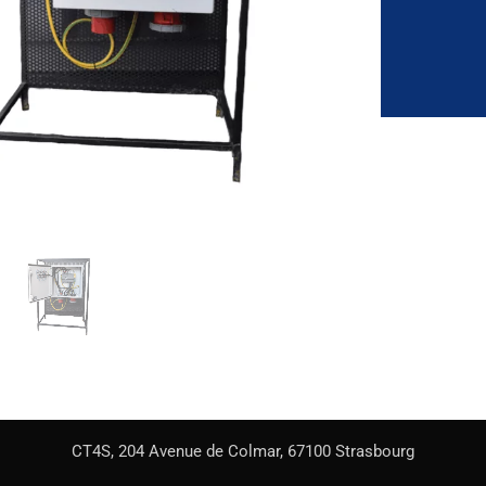
CT4S, 204 Avenue de Colmar, 67100 Strasbourg