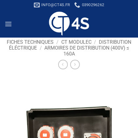
Passer
INFO@CT4S.FR
0390296262
au
contenu
FICHES TECHNIQUES
/
CT MODULEC
/
DISTRIBUTION
ÉLÉCTRIQUE
/
ARMOIRES DE DISTRIBUTION (400V) ≤
160A